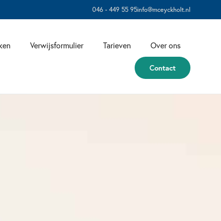
046 - 449 55 95
info@mceyckholt.nl
ken
Verwijsformulier
Tarieven
Over ons
Contact